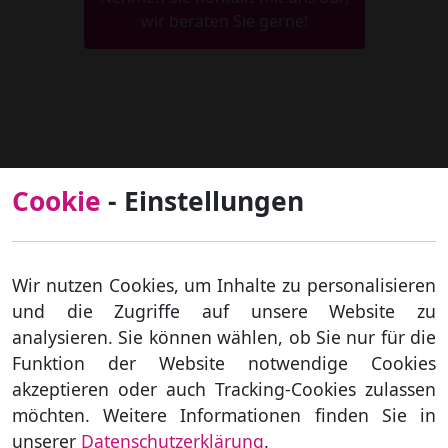
wir beraten Sie gerne!
Cookie
- Einstellungen
Anfahrt
Zu Google Maps.
Wir nutzen Cookies, um Inhalte zu personalisieren
und die Zugriffe auf unsere Website zu
analysieren. Sie können wählen, ob Sie nur für die
Funktion der Website notwendige Cookies
Kontakt
akzeptieren oder auch Tracking-Cookies zulassen
03117 / 31 80
möchten. Weitere Informationen finden Sie in
0664 / 110 71 70
unserer
Datenschutzerklärung
.